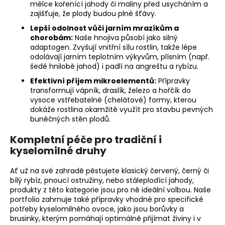
mělce kořenící jahody či maliny před usycháním a
zajišťuje, že plody budou plné šťávy.
Lepší odolnost vůči jarním mrazíkům a
chorobám:
Naše hnojiva působí jako silný
adaptogen. Zvyšují vnitřní sílu rostlin, takže lépe
odolávají jarním teplotním výkyvům, plísním (např.
šedé hnilobě jahod) i padlí na angreštu a rybízu.
Efektivní příjem mikroelementů:
Přípravky
transformují vápník, draslík, železo a hořčík do
vysoce vstřebatelné (chelátové) formy, kterou
dokáže rostlina okamžitě využít pro stavbu pevných
buněčných stěn plodů.
Kompletní péče pro tradiční i
kyselomilné druhy
Ať už na své zahradě pěstujete klasický červený, černý či
bílý rybíz, pnoucí ostružiny, nebo stáleplodící jahody,
produkty z této kategorie jsou pro ně ideální volbou. Naše
portfolio zahrnuje také přípravky vhodné pro specifické
potřeby kyselomilného ovoce, jako jsou borůvky a
brusinky, kterým pomáhají optimálně přijímat živiny i v