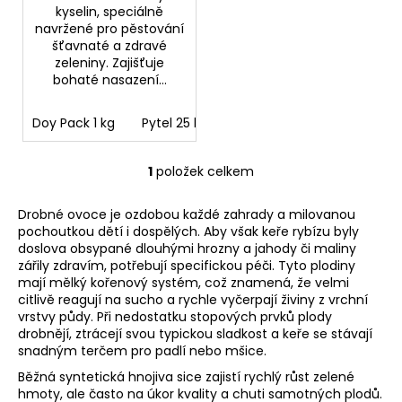
kyselin, speciálně
navržené pro pěstování
šťavnaté a zdravé
zeleniny. Zajišťuje
bohaté nasazení...
Doy Pack 1 kg
Pytel 25 kg
Kbelík 3 kg sada 2 ks v kar
1
položek celkem
O
v
Drobné ovoce je ozdobou každé zahrady a milovanou
l
pochoutkou dětí i dospělých. Aby však keře rybízu byly
á
doslova obsypané dlouhými hrozny a jahody či maliny
d
zářily zdravím, potřebují specifickou péči. Tyto plodiny
a
mají mělký kořenový systém, což znamená, že velmi
c
citlivě reagují na sucho a rychle vyčerpají živiny z vrchní
í
vrstvy půdy. Při nedostatku stopových prvků plody
drobnějí, ztrácejí svou typickou sladkost a keře se stávají
p
snadným terčem pro padlí nebo mšice.
r
v
Běžná syntetická hnojiva sice zajistí rychlý růst zelené
hmoty, ale často na úkor kvality a chuti samotných plodů.
k