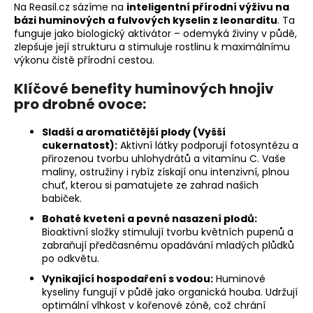
Na Reasil.cz sázíme na
inteligentní přírodní výživu na
y
bázi huminových a fulvových kyselin z leonarditu
. Ta
v
funguje jako biologický aktivátor – odemyká živiny v půdě,
ý
zlepšuje její strukturu a stimuluje rostlinu k maximálnímu
p
výkonu čistě přírodní cestou.
i
Klíčové benefity huminových hnojiv
s
pro drobné ovoce:
u
Sladší a aromatičtější plody (Vyšší
cukernatost):
Aktivní látky podporují fotosyntézu a
přirozenou tvorbu uhlohydrátů a vitamínu C. Vaše
maliny, ostružiny i rybíz získají onu intenzivní, plnou
chuť, kterou si pamatujete ze zahrad našich
babiček.
Bohaté kvetení a pevné nasazení plodů:
Bioaktivní složky stimulují tvorbu květních pupenů a
zabraňují předčasnému opadávání mladých plůdků
po odkvětu.
Vynikající hospodaření s vodou:
Huminové
kyseliny fungují v půdě jako organická houba. Udržují
optimální vlhkost v kořenové zóně, což chrání