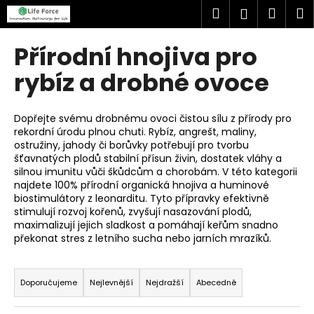
K
Přejít
Hledat
Náku
M
Přihlášen
na
o
obsah
Zpět
Zpět
košík
š
Přírodní hnojiva pro
í
C
rybíz a drobné ovoce
k
o
p
Dopřejte svému drobnému ovoci čistou sílu z přírody pro
o
rekordní úrodu plnou chuti. Rybíz, angrešt, maliny,
ostružiny, jahody či borůvky potřebují pro tvorbu
t
šťavnatých plodů stabilní přísun živin, dostatek vláhy a
ř
silnou imunitu vůči škůdcům a chorobám. V této kategorii
e
najdete 100% přírodní organická hnojiva a huminové
biostimulátory z leonarditu. Tyto přípravky efektivně
b
stimulují rozvoj kořenů, zvyšují nasazování plodů,
u
maximalizují jejich sladkost a pomáhají keřům snadno
j
překonat stres z letního sucha nebo jarních mrazíků.
e
Ř
t
a
Doporučujeme
Nejlevnější
Nejdražší
Abecedně
e
z
n