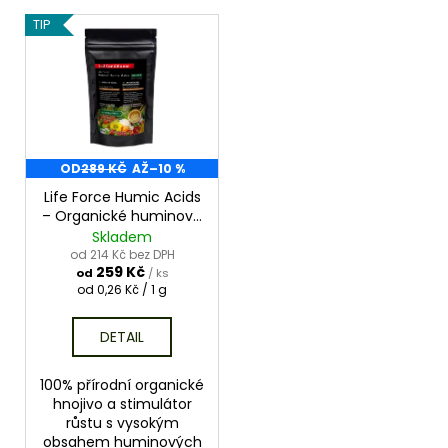
e
V
a
TIP
n
ý
j
í
p
í
p
i
t
r
s
?
o
p
d
r
OD
289 KČ
AŽ
–10 %
u
o
Life Force Humic Acids
k
– Organické huminové
d
HLEDAT
hnojivo na zeleninu
Skladem
t
u
od 214 Kč bez DPH
ů
259 Kč
k
od
/ ks
Měrná
od 0,26 Kč / 1 g
t
cena:
ů
DETAIL
100% přírodní organické
hnojivo a stimulátor
růstu s vysokým
obsahem huminových