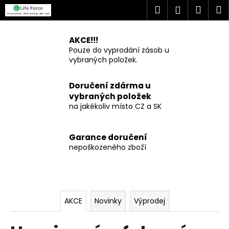
K
Přejít
Hledat
Náku
M
Přihlášen
na
o
H
P
obsah
Zpět
Zpět
košík
š
o
AKCE!!!
u
í
s
Pouze do vyprodání zásob u
C
k
m
vybraných položek.
t
o
r
i
p
Doručení zdárma u
a
o
vybraných položek
n
n
t
na jakékoliv místo CZ a SK
n
o
ř
í
e
v
Garance doručení
p
b
nepoškozeného zboží
é
a
u
n
j
a
e
e
f
l
t
AKCE
Novinky
Výprodej
u
e
n