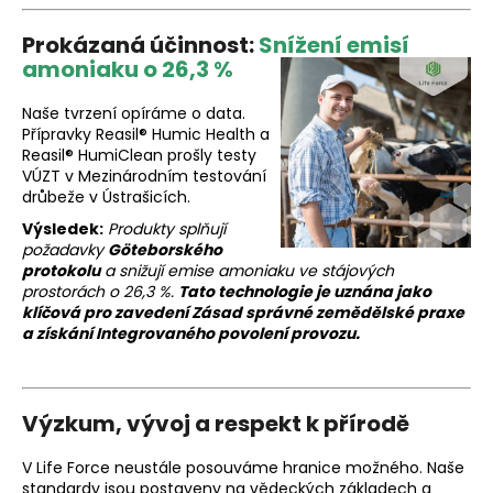
Prokázaná účinnost:
Snížení emisí
amoniaku o 26,3 %
Naše tvrzení opíráme o data.
Přípravky Reasil® Humic Health a
Reasil® HumiClean prošly testy
VÚZT v Mezinárodním testování
drůbeže v Ústrašicích.
Výsledek:
Produkty splňují
požadavky
Göteborského
protokolu
a snižují emise amoniaku ve stájových
prostorách o 26,3 %.
Tato technologie je uznána jako
klíčová pro zavedení Zásad správné zemědělské praxe
a získání Integrovaného povolení provozu.
Výzkum, vývoj a respekt k přírodě
V Life Force neustále posouváme hranice možného. Naše
standardy jsou postaveny na vědeckých základech a