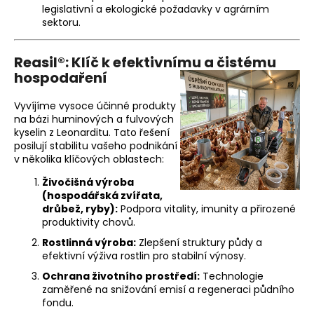
ř
legislativní a ekologické požadavky v agrárním
a
sektoru.
t
Reasil®: Klíč k efektivnímu a čistému
a
hospodaření
a
Vyvíjíme vysoce účinné produkty
na bázi huminových a fulvových
p
kyselin z Leonarditu. Tato řešení
posilují stabilitu vašeho podnikání
ů
v několika klíčových oblastech:
d
Živočišná výroba
(hospodářská zvířata,
u
drůbež, ryby):
Podpora vitality, imunity a přirozené
produktivity chovů.
Rostlinná výroba:
Zlepšení struktury půdy a
efektivní výživa rostlin pro stabilní výnosy.
Ochrana životního prostředí:
Technologie
zaměřené na snižování emisí a regeneraci půdního
fondu.