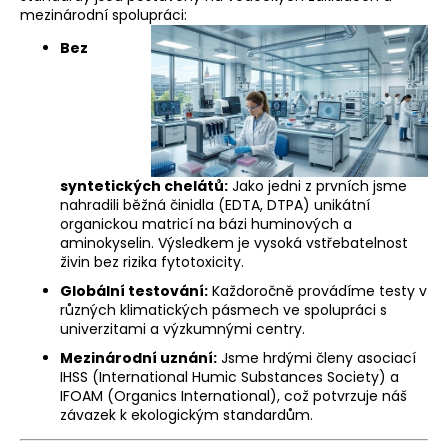
mezinárodní spolupráci:
Bez
syntetických chelátů:
Jako jedni z prvních jsme
nahradili běžná činidla (EDTA, DTPA) unikátní
organickou matricí na bázi huminových a
aminokyselin. Výsledkem je vysoká vstřebatelnost
živin bez rizika fytotoxicity.
Globální testování:
Každoročně provádíme testy v
různých klimatických pásmech ve spolupráci s
univerzitami a výzkumnými centry.
Mezinárodní uznání:
Jsme hrdými členy asociací
IHSS (International Humic Substances Society) a
IFOAM (Organics International), což potvrzuje náš
závazek k ekologickým standardům.