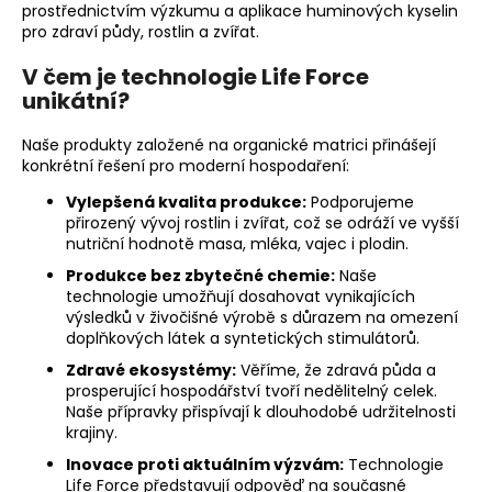
y
prostřednictvím výzkumu a aplikace huminových kyselin
pro zdraví půdy, rostlin a zvířat.
p
V čem je technologie Life Force
r
unikátní?
o
Naše produkty založené na organické matrici přinášejí
l
konkrétní řešení pro moderní hospodaření:
i
Vylepšená kvalita produkce:
Podporujeme
přirozený vývoj rostlin i zvířat, což se odráží ve vyšší
d
nutriční hodnotě masa, mléka, vajec i plodin.
Produkce bez zbytečné chemie:
Naše
i
technologie umožňují dosahovat vynikajících
výsledků v živočišné výrobě s důrazem na omezení
,
doplňkových látek a syntetických stimulátorů.
z
Zdravé ekosystémy:
Věříme, že zdravá půda a
prosperující hospodářství tvoří nedělitelný celek.
v
Naše přípravky přispívají k dlouhodobé udržitelnosti
krajiny.
í
Inovace proti aktuálním výzvám:
Technologie
Life Force představují odpověď na současné