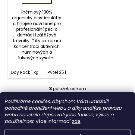
Prémiový 100%
organický biostimulátor
a hnojivo navržené pro
profesionální péči o
domácí i zátěžové
trávníky. Díky extrémní
koncentraci aktivních
huminových a
fulvových kyselin...
Doy Pack 1 kg
Pytel 25 kg
Sada 2 x 3 kg
3
položek celkem
O
v
Používáme cookies, abychom Vám umožnili
Z
l
pohodlné prohlížení webu a díky analýze provozu
á
á
Humic Welt EU
Vertrieb in EU
webu neustále zlepšovali jeho funkce, výkon a
d
p
HUMINOVÉ KYSELINY v zemědelství
použitelnost
. Více informací
zde
.
a
a
IFOAM
c