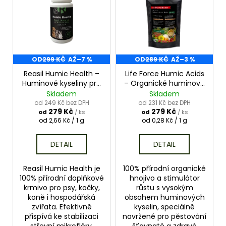
í
p
a
p
i
j
r
s
í
o
p
t
d
r
OD
299 KČ
AŽ
–7 %
OD
289 KČ
AŽ
–3 %
?
u
o
Reasil Humic Health –
Life Force Humic Acids
k
Huminové kyseliny pro
– Organické huminové
d
psy a kočky
hnojivo na zeleninu
Skladem
Skladem
t
u
od 249 Kč bez DPH
od 231 Kč bez DPH
ů
279 Kč
279 Kč
k
od
/ ks
od
/ ks
HLEDAT
Měrná
Měrná
od 2,66 Kč / 1 g
od 0,28 Kč / 1 g
t
cena:
cena:
ů
DETAIL
DETAIL
Reasil Humic Health je
100% přírodní organické
100% přírodní doplňkové
hnojivo a stimulátor
krmivo pro psy, kočky,
růstu s vysokým
koně i hospodářská
obsahem huminových
zvířata. Efektivně
kyselin, speciálně
přispívá ke stabilizaci
navržené pro pěstování
střevní mikroflóry,
šťavnaté a zdravé