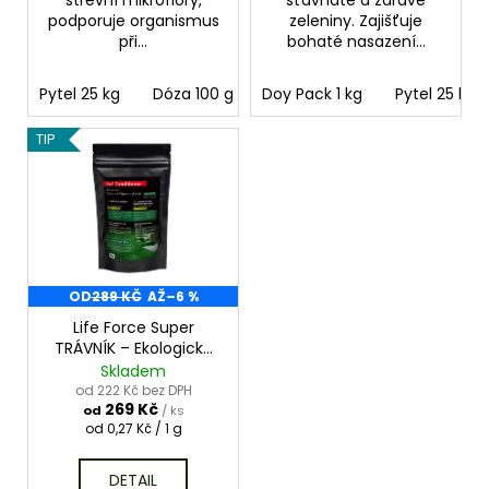
podporuje organismus
zeleniny. Zajišťuje
při...
bohaté nasazení...
Pytel 25 kg
Dóza 100 g
Doy Pack 1 kg
Sada 3ks
Pytel 25 kg
TIP
OD
289 KČ
AŽ
–6 %
Life Force Super
TRÁVNÍK – Ekologické
hnojivo na trávník
Skladem
od 222 Kč bez DPH
269 Kč
od
/ ks
Měrná
od 0,27 Kč / 1 g
cena:
DETAIL