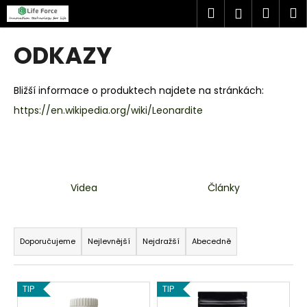
K
Přejít
Hledat
Náku
M
Přihlášen
na
o
obsah
Zpět
Zpět
košík
š
ODKAZY
í
C
k
o
Bližší informace o produktech najdete na stránkách:
p
https://en.wikipedia.org/wiki/Leonardite
o
t
ř
e
Videa
Články
b
u
Ř
j
a
Doporučujeme
Nejlevnější
Nejdražší
Abecedně
e
z
t
e
V
e
TIP
TIP
n
ý
n