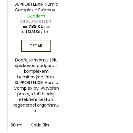
SUPPORTELIXIR Humic
Complex - Prémiová
péče o vaši přirozenou
Skladem
rovnováhu
od 660 Kč bez DPH
739 Kč
od
/ ks
Měrná
od 13,31 Kč / 1 ml
cena:
DETAIL
Dopřejte svému tělu
špičkovou podporu s
komplexem
huminových látek.
SUPPORTELIXIR Humic
Complex byl vytvořen
pro ty, kteří hledají
efektivní cestu k
regeneraci organismu
a...
50 ml
Sada 3ks