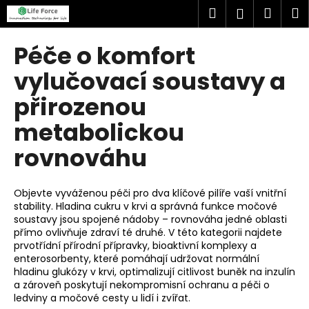
K
Přejít
Hledat
Náku
M
Přihlášen
na
o
obsah
Zpět
Zpět
košík
š
Péče o komfort
í
C
vylučovací soustavy a
k
o
přirozenou
p
metabolickou
o
t
rovnováhu
ř
e
Objevte vyváženou péči pro dva klíčové pilíře vaší vnitřní
b
stability. Hladina cukru v krvi a správná funkce močové
u
soustavy jsou spojené nádoby – rovnováha jedné oblasti
přímo ovlivňuje zdraví té druhé. V této kategorii najdete
j
prvotřídní přírodní přípravky, bioaktivní komplexy a
e
enterosorbenty, které pomáhají udržovat normální
t
hladinu glukózy v krvi, optimalizují citlivost buněk na inzulín
a zároveň poskytují nekompromisní ochranu a péči o
e
ledviny a močové cesty u lidí i zvířat.
n