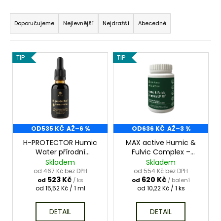
Ř
a
a
j
Doporučujeme
Nejlevnější
Nejdražší
Abecedně
z
í
e
t
V
TIP
TIP
n
?
ý
í
p
p
i
r
s
o
HLEDAT
p
d
r
OD
535 KČ
AŽ
–6 %
OD
636 KČ
AŽ
–3 %
u
o
H-PROTECTOR Humic
MAX active Humic &
k
Water přírodní
Fulvic Complex –
d
huminové kyseliny
Prémiové huminové a
Skladem
Skladem
t
u
podpora imunity a
fulvové kyseliny
od 467 Kč bez DPH
od 554 Kč bez DPH
ů
523 Kč
620 Kč
vitality
k
od
/ ks
od
/ balení
Měrná
Měrná
od 15,52 Kč / 1 ml
od 10,22 Kč / 1 ks
t
cena:
cena:
ů
DETAIL
DETAIL