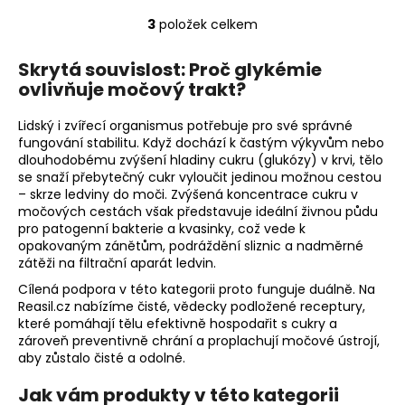
3
položek celkem
O
v
Skrytá souvislost: Proč glykémie
l
ovlivňuje močový trakt?
á
d
Lidský i zvířecí organismus potřebuje pro své správné
a
fungování stabilitu. Když dochází k častým výkyvům nebo
c
dlouhodobému zvýšení hladiny cukru (glukózy) v krvi, tělo
í
se snaží přebytečný cukr vyloučit jedinou možnou cestou
p
– skrze ledviny do moči. Zvýšená koncentrace cukru v
r
močových cestách však představuje ideální živnou půdu
pro patogenní bakterie a kvasinky, což vede k
v
opakovaným zánětům, podráždění sliznic a nadměrné
k
zátěži na filtrační aparát ledvin.
y
v
Cílená podpora v této kategorii proto funguje duálně. Na
Reasil.cz nabízíme čisté, vědecky podložené receptury,
ý
které pomáhají tělu efektivně hospodařit s cukry a
p
zároveň preventivně chrání a proplachují močové ústrojí,
i
aby zůstalo čisté a odolné.
s
u
Jak vám produkty v této kategorii