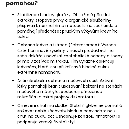
pomohou?
Stabilizace hladiny glukózy: Obsažené přírodní
extrakty, stopové prvky a organické sloučeniny
přispívají k normálnímu metabolismu sacharidů a
pomáhají předcházet prudkým výkyvům krevního
cukru.
Ochrana ledvin a filtrace (Enterosorpce): Vysoce
čisté huminové kyseliny v našich produktech na
sebe dokážou navázat metabolické odpady a toxiny
přímo v zažívacím traktu. Tím výrazně odlehčují
ledvinám, které jsou při kolísavé hladině cukru
extrémně namáhány.
Antimikrobiální ochrana močových cest: Aktivní
látky pomáhají bránit usazování bakterií na stěnách
močového měchýře, podporují přirozenou
mikroflóru a mírní projevy diskomfortu.
Omezení chuti na sladké: Stabilní glykémie pomáhá
snižovat náhlé záchvaty hladu a neovladatelnou
chuť na cukry, což usnadňuje kontrolu hmotnosti a
podporuje zdravý životní styl.