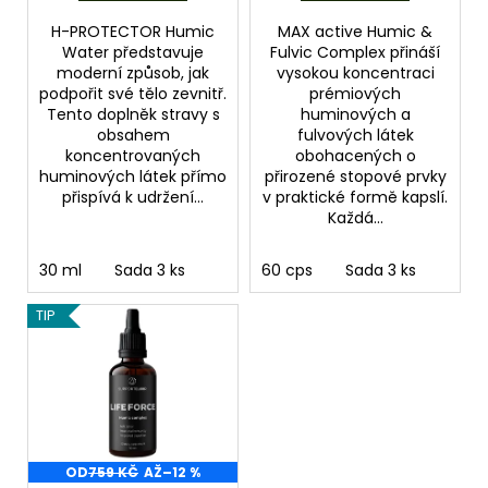
H-PROTECTOR Humic
MAX active Humic &
Water představuje
Fulvic Complex přináší
moderní způsob, jak
vysokou koncentraci
podpořit své tělo zevnitř.
prémiových
Tento doplněk stravy s
huminových a
obsahem
fulvových látek
koncentrovaných
obohacených o
huminových látek přímo
přirozené stopové prvky
přispívá k udržení...
v praktické formě kapslí.
Každá...
30 ml
Sada 3 ks
60 cps
Sada 3 ks
TIP
OD
759 KČ
AŽ
–12 %