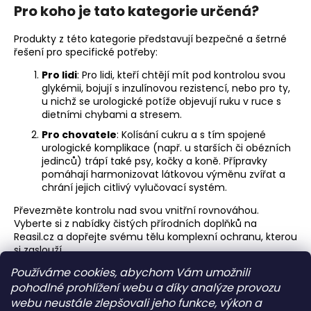
Pro koho je tato kategorie určená?
Produkty z této kategorie představují bezpečné a šetrné
řešení pro specifické potřeby:
Pro lidi
: Pro lidi, kteří chtějí mít pod kontrolou svou
glykémii, bojují s inzulínovou rezistencí, nebo pro ty,
u nichž se urologické potíže objevují ruku v ruce s
dietními chybami a stresem.
Pro chovatele
: Kolísání cukru a s tím spojené
urologické komplikace (např. u starších či obézních
jedinců) trápí také psy, kočky a koně. Přípravky
pomáhají harmonizovat látkovou výměnu zvířat a
chrání jejich citlivý vylučovací systém.
Převezměte kontrolu nad svou vnitřní rovnováhou.
Vyberte si z nabídky čistých přírodních doplňků na
Reasil.cz a dopřejte svému tělu komplexní ochranu, kterou
si zaslouží.
Používáme cookies, abychom Vám umožnili
Z
pohodlné prohlížení webu a díky analýze provozu
á
Humic Welt EU
Vertrieb in EU
webu neustále zlepšovali jeho funkce, výkon a
HUMINOVÉ KYSELINY v zemědelství